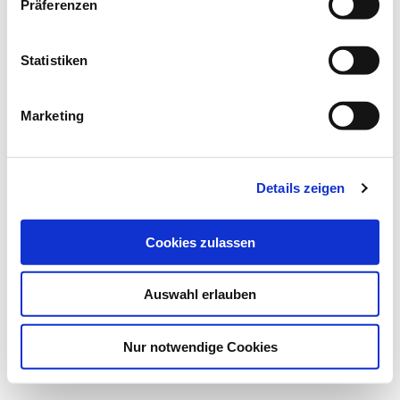
Präferenzen
i
l
l
Statistiken
i
g
Marketing
u
n
g
Details zeigen
s
a
u
Cookies zulassen
s
w
Auswahl erlauben
a
h
l
Nur notwendige Cookies